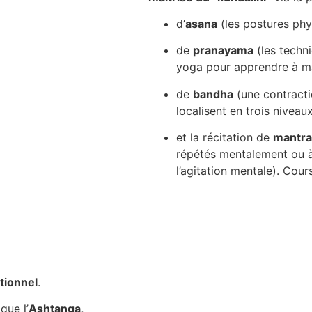
d’
asana
(les postures phy
de
pranayama
(les techni
yoga pour apprendre à maît
de
bandha
(une contracti
localisent en trois niveau
et la récitation de
mantra
répétés mentalement ou à
l’agitation mentale). Cou
itionnel
.
que l’
Ashtanga
,