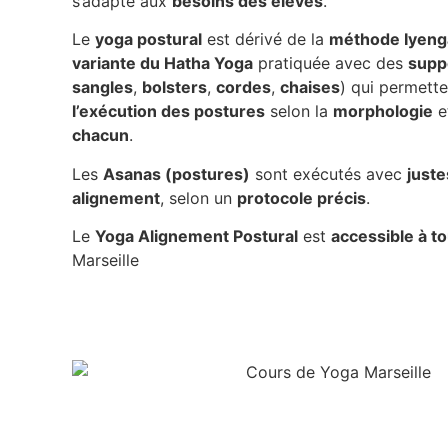
s’adapte aux
besoins des élèves
.
Le
yoga postural
est dérivé de la
méthode Iyeng
variante du Hatha Yoga
pratiquée avec des
supp
sangles
,
bolsters
,
cordes
,
chaises
) qui permett
l’exécution des postures
selon la
morphologie
e
chacun
.
Les
Asanas (postures)
sont exécutés avec
just
alignement
, selon un
protocole précis
.
Le
Yoga Alignement Postural
est
accessible à t
Marseille