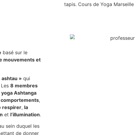
tapis. Cours de Yoga Marseille
e
basé sur le
e mouvements et
 ashtau »
qui
. Les
8 membres
e
yoga Ashtanga
de comportements
,
e respirer
,
la
on
et
l’illumination
.
u sein duquel les
ettant de donner