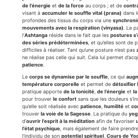
de l’énergie
et
de la force
au corps ; et de
contr
visant à
accumuler le souffle vital (prana)
dans l
profondes des tissus du corps via une
synchroni
mouvements avec la respiration (vinyasa)
. La p
l’
Ashtanga
réside dans le fait que les
postures s
des séries prédéterminées
, et qu’elles sont de 
difficiles à réaliser. Tant qu’une posture n’est pas
ne réalise pas celle qui suit. Cela lui permet d’acq
patience
.
Le
corps se dynamise par le souffle
, ce qui
augm
température corporelle
et permet de
détoxifier
pratique apporte
de la tonicité
,
de l’énergie
et
la
pour trouver
le confort
sans que les douleurs s’in
qu’elle soit réalisée avec
patience
,
humilité
et
co
trouver
la voie de la Sagesse
. La pratique du
yog
d’
ouvrir l’esprit à la méditation
afin de favoriser
l’état psychique
, mais également de faire prendr
l’individu de son
potentiel spirituel
.
Cours de Yog