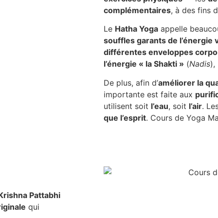
complémentaires
, à des fins 
Le
Hatha Yoga
appelle beauc
souffles garants de l’énergie v
différentes enveloppes corpo
l’énergie « la Shakti »
(
Nadis
),
De plus, afin d’
améliorer la qua
importante est faite aux
purifi
utilisent soit
l’eau
, soit
l’air
. Le
que l’esprit
. Cours de Yoga Mar
 Krishna Pattabhi
iginale
qui