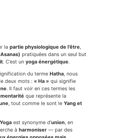
r la
partie physiologique de l’être
,
(Asanas)
pratiquées dans un seul but
it
. C’est un
yoga énergétique
.
signification du terme
Hatha
, nous
de deux mots :
« Ha »
qui signifie
une
. Il faut voir en ces termes les
mentarité
que représente la
Lune
, tout comme le sont le
Yang et
Yoga
est synonyme d’
union
, en
erche à
harmoniser
— par des
ux énergies opposées mais