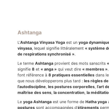
Ashtanga
L’
Ashtanga Vinyasa Yoga
est un
yoga dynamiqu
vinyasa
, lequel signifie littéralement
« système d
de respirations synchronisé »
.
Le terme
Ashtanga
provient des mots sanscrits
«
signifie
8
et
« anga »
qui veut dire
« membres »
font référence à
8 pratiques essentielles
dans l
que nous développerons plus tard :
les règles 
l’autodiscipline
,
les postures corporelles
,
l’art d
maîtrise des sens
,
la concentration
,
la méditati
Le
yoga Ashtanga
est une forme de
Hatha yoga
a
postures
sont accompagnées d’
étirements
perm