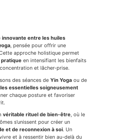
 innovante entre les huiles
 yoga
, pensée pour offrir une
 Cette approche holistique permet
 pratique
en intensifiant les bienfaits
concentration et lâcher-prise.
osons des séances de
Yin Yoga
ou de
iles essentielles soigneusement
er chaque posture et favoriser
it.
un
véritable rituel de bien-être
, où le
rômes s’unissent pour créer un
e et de reconnexion à soi
. Un
 vivre et à ressentir bien au-delà du