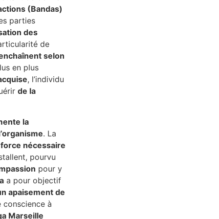
actions (Bandas)
es parties
sation des
articularité de
’enchaînent selon
plus en plus
acquise
, l’individu
uérir
de la
ente la
 l’organisme
. La
 force nécessaire
stallent, pourvu
mpassion
pour y
a
a pour objectif
un apaisement de
e conscience à
a Marseille