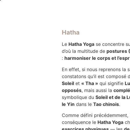
Hatha
Le
Hatha Yoga
se concentre su
d’où la multitude de
postures 
:
harmoniser le corps et l’espr
En effet, si nous reprenons la 
constatons qu’il est composé 
Soleil
et
« Tha »
qui signifie
L
opposés
, mais aussi la
complé
symbolique du
Soleil et de la 
le Yin
dans le
Tao chinois
.
Comme défini précédemment,
conséquence le
Hatha Yoga
ch
exercices physiques
— les
de