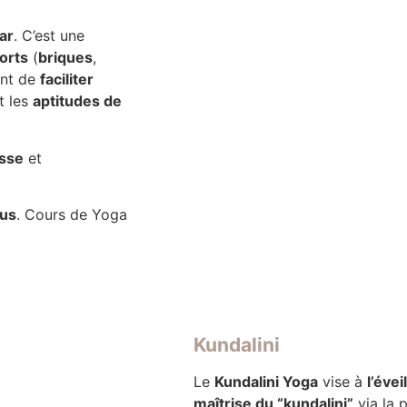
ar
. C’est une
orts
(
briques
,
ent de
faciliter
t les
aptitudes de
esse
et
ous
. Cours de Yoga
Kundalini
Le
Kundalini Yoga
vise à
l’éve
maîtrise du “kundalini”
via la p