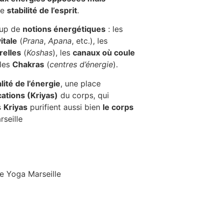
de
stabilité de l’esprit
.
oup de
notions énergétiques
: les
itale
(
Prana
,
Apana
, etc.), les
relles
(
Koshas
), les
canaux où coule
 les
Chakras
(
centres d’énergie
).
lité de l’énergie
, une place
cations (Kriyas)
du corps, qui
s
Kriyas
purifient aussi bien
le corps
seille