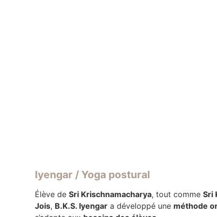
Iyengar / Yoga postural
Élève de
Sri Krischnamacharya
, tout comme
Sri
Jois
,
B.K.S. Iyengar
a développé une
méthode or